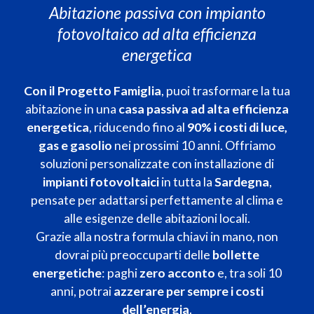
Abitazione passiva con impianto
fotovoltaico ad alta efficienza
energetica
Con il Progetto Famiglia
, puoi trasformare la tua
abitazione in una
casa passiva ad alta efficienza
energetica
, riducendo fino al
90% i costi di luce,
gas e gasolio
nei prossimi 10 anni. Offriamo
soluzioni personalizzate con installazione di
impianti fotovoltaici
in tutta la
Sardegna
,
pensate per adattarsi perfettamente al clima e
alle esigenze delle abitazioni locali.
Grazie alla nostra formula chiavi in mano, non
dovrai più preoccuparti delle
bollette
energetiche
: paghi
zero acconto
e, tra soli 10
anni, potrai
azzerare per sempre i costi
dell’energia
.