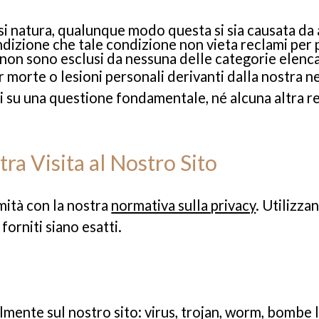
si natura, qualunque modo questa si sia causata da a
ondizione che tale condizione non vieta reclami per p
he non sono esclusi da nessuna delle categorie elenc
 morte o lesioni personali derivanti dalla nostra n
ni su una questione fondamentale, né alcuna altra r
ra Visita al Nostro Sito
mità con la nostra
normativa sulla privacy
. Utilizza
forniti siano esatti.
ente sul nostro sito: virus, trojan, worm, bombe 